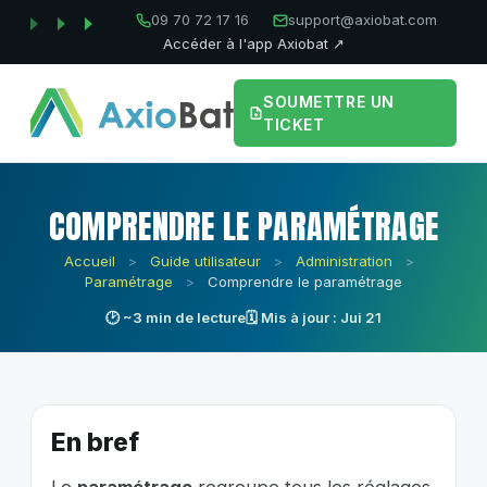
09 70 72 17 16
support@axiobat.com
Accéder à l'app Axiobat ↗
SOUMETTRE UN
TICKET
COMPRENDRE LE PARAMÉTRAGE
Accueil
>
Guide utilisateur
>
Administration
>
Paramétrage
>
Comprendre le paramétrage
🕑 ~3 min de lecture
🗓 Mis à jour : Jui 21
En bref
Le
paramétrage
regroupe tous les réglages