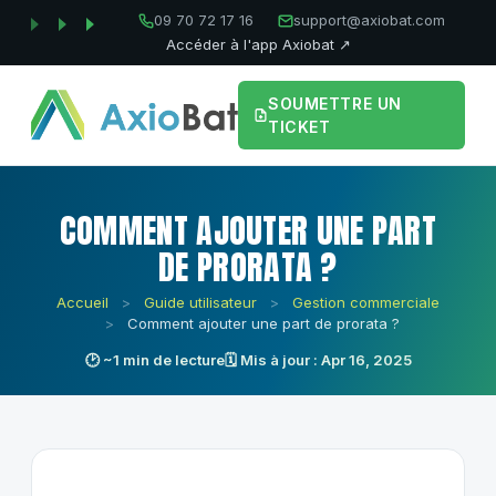
09 70 72 17 16
support@axiobat.com
Accéder à l'app Axiobat ↗
SOUMETTRE UN
TICKET
COMMENT AJOUTER UNE PART
DE PRORATA ?
Accueil
>
Guide utilisateur
>
Gestion commerciale
>
Comment ajouter une part de prorata ?
🕑 ~1 min de lecture
🗓 Mis à jour : Apr 16, 2025