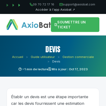
09 70 72 17 16
support@axiobat.com
Accéder à l'app Axiobat ↗
SOUMETTRE UN
TICKET
DEVIS
Accueil
>
Guide utilisateur
>
Gestion commerciale
>
Devis
🕑 ~1 min de lecture
🗓 Mis à jour : Oct 17, 2023
Établir un devis est une étape importante
car les devis fournissent une estimation