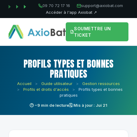
09 70 72 17 16
support@axiobat.com
Accéder à l'app Axiobat ↗
SOUMETTRE UN
TICKET
PROFILS TYPES ET BONNES
PRATIQUES
Accueil
>
Guide utilisateur
>
Gestion ressources
>
Profils et droits d'accès
>
Profils types et bonnes
pratiques
🕑 ~9 min de lecture
🗓 Mis à jour : Jui 21