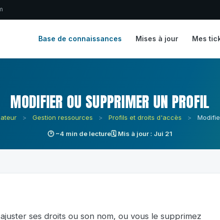
m
Base de connaissances
Mises à jour
Mes tic
MODIFIER OU SUPPRIMER UN PROFIL
sateur
>
Gestion ressources
>
Profils et droits d'accès
>
Modifie
🕑 ~4 min de lecture
🗓 Mis à jour : Jui 21
 ajuster ses droits ou son nom, ou vous le supprimez