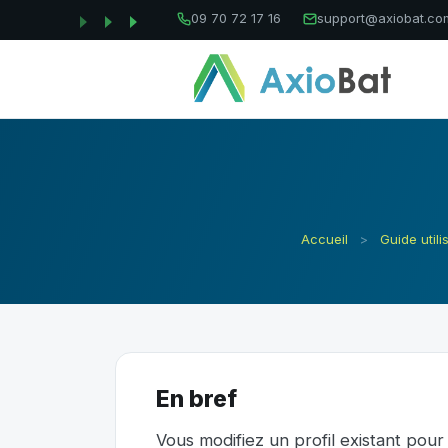
09 70 72 17 16
support@axiobat.co
Accueil
>
Guide utili
En bref
Vous modifiez un profil existant pour