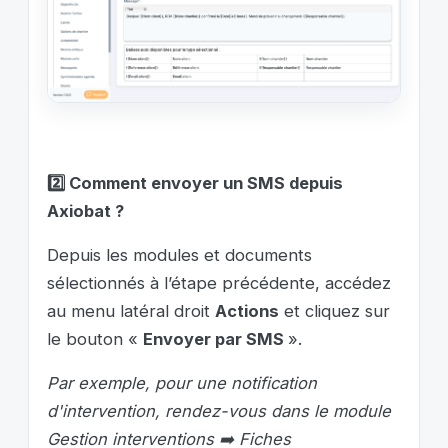
2️⃣ Comment envoyer un SMS depuis
A
xiobat
?
Depuis les modules et documents
sélectionnés à l’étape précédente,
a
ccédez
a
u menu latéral droit
A
ctions
et cliquez sur
le bouton «
Envoyer par SMS
».
Par exemple, pour une notification
d'intervention, rendez-vous dans le module
Gestion interventions ➡️ Fiches