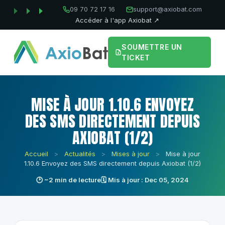
09 70 72 17 16
support@axiobat.com
Accéder à l'app Axiobat ↗
SOUMETTRE UN
TICKET
MISE À JOUR 1.10.6 ENVOYEZ
DES SMS DIRECTEMENT DEPUIS
AXIOBAT (1/2)
Accueil
>
Actualités
>
Mises à jour
>
Mise à jour
1.10.6 Envoyez des SMS directement depuis Axiobat (1/2)
🕑 ~2 min de lecture
🗓 Mis à jour : Dec 05, 2024