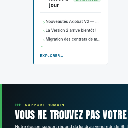
jour
Nouveautés Axiobat V2 — Mise à jour de juin 2026
La Version 2 arrive bientôt !
Migration des contrats de maintenance vers la nouvelle version de gestion de maintenance
EXPLORER
SUPPORT HUMAIN
VOUS NE TROUVEZ PAS VOTRE
Notre équipe support répond du lundi au vendredi, de 9h 