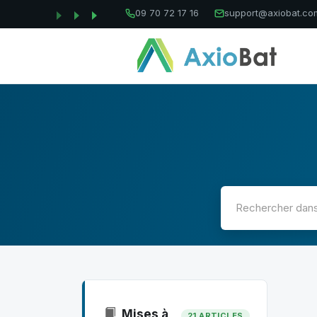
09 70 72 17 16
support@axiobat.co
Mises à
21 ARTICLES