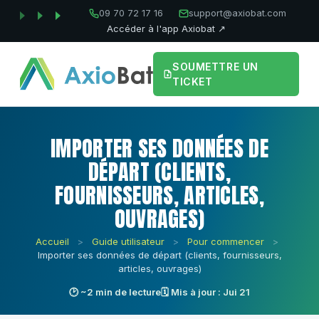
09 70 72 17 16
support@axiobat.com
Accéder à l'app Axiobat ↗
SOUMETTRE UN
TICKET
IMPORTER SES DONNÉES DE
DÉPART (CLIENTS,
FOURNISSEURS, ARTICLES,
OUVRAGES)
Accueil
>
Guide utilisateur
>
Pour commencer
>
Importer ses données de départ (clients, fournisseurs,
articles, ouvrages)
🕑 ~2 min de lecture
🗓 Mis à jour : Jui 21