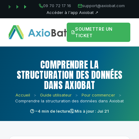
09 70 72 17 16
support@axiobat.com
Accéder à l'app Axiobat ↗
SOUMETTRE UN
TICKET
COMPRENDRE LA
STRUCTURATION DES DONNÉES
DANS AXIOBAT
Accueil
>
Guide utilisateur
>
Pour commencer
>
Comprendre la structuration des données dans Axiobat
🕑 ~4 min de lecture
🗓 Mis à jour : Jui 21