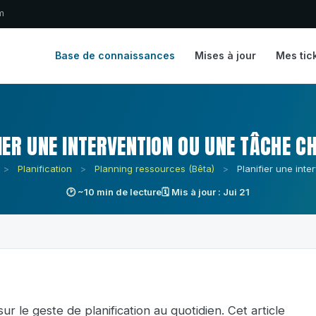
m
Base de connaissances
Mises à jour
Mes tic
IER UNE INTERVENTION OU UNE TÂCHE C
>
Planification
>
Planning ressources (Bêta)
>
Planifier une int
🕑 ~10 min de lecture
🗓 Mis à jour : Jui 21
ur le geste de planification au quotidien. Cet article