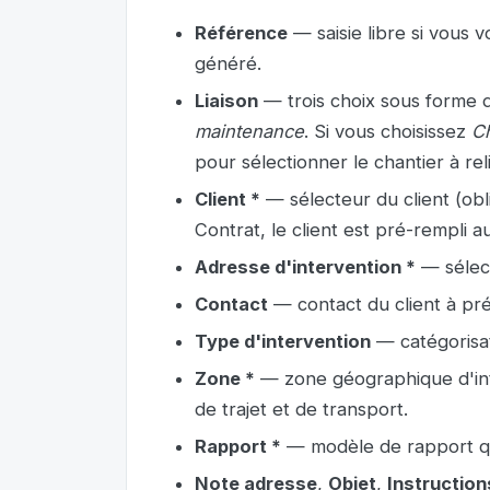
Référence
— saisie libre si vous
généré.
Liaison
— trois choix sous forme 
maintenance
. Si vous choisissez
Ch
pour sélectionner le chantier à re
Client *
— sélecteur du client (obli
Contrat, le client est pré-rempli 
Adresse d'intervention *
— sélect
Contact
— contact du client à prév
Type d'intervention
— catégorisat
Zone *
— zone géographique d'inter
de trajet et de transport.
Rapport *
— modèle de rapport qui s
Note adresse
,
Objet
,
Instruction