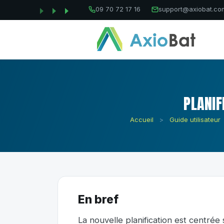
09 70 72 17 16
support@axiobat.co
PLANIF
Accueil
>
Guide utilisateur
En bref
La nouvelle planification est centrée s