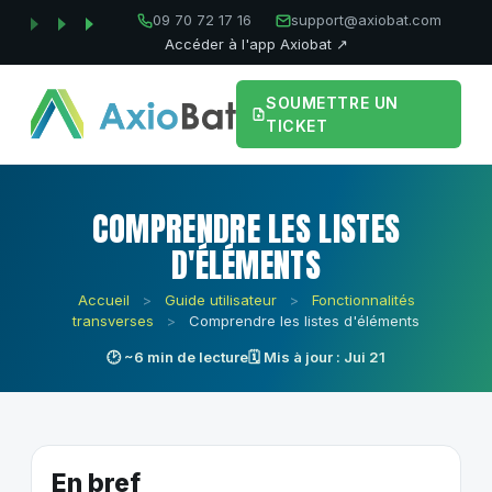
09 70 72 17 16
support@axiobat.com
Accéder à l'app Axiobat ↗
SOUMETTRE UN
TICKET
COMPRENDRE LES LISTES
D'ÉLÉMENTS
Accueil
>
Guide utilisateur
>
Fonctionnalités
transverses
>
Comprendre les listes d'éléments
🕑 ~6 min de lecture
🗓 Mis à jour : Jui 21
En bref