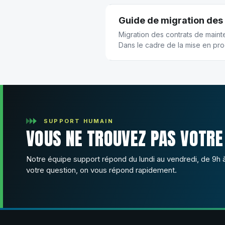
Guide de migration des
Migration des contrats de maint
Dans le cadre de la mise en pr
Maintenance, un nouveau bouton
contrats de maintenance existants. ------------------------------------------------
------- À quoi sert le bouton Migrer ? Le bouton Migrer permet de transformer un
contrat de maintenance existan
de gestion...
SUPPORT HUMAIN
VOUS NE TROUVEZ PAS VOTRE
Notre équipe support répond du lundi au vendredi, de 9h 
votre question, on vous répond rapidement.