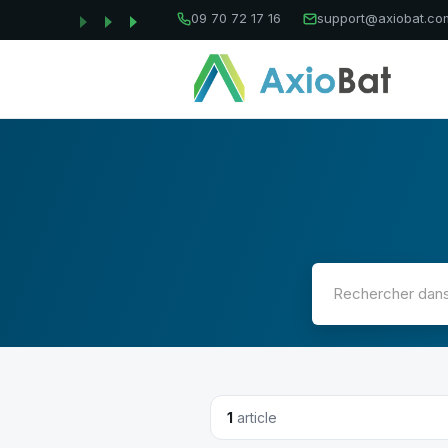
09 70 72 17 16
support@axiobat.co
1
article