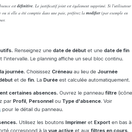
bsence est
définitive
. Le justificatif joint est également supprimé. Si l'utilisateur
 ou si elle a été comptée dans une paie, préférez la
modifier
(par exemple en
mer.
utifs.
Renseignez une
date de début
et une
date de fin
t l'intervalle. Le planning affiche un seul bloc continu.
a journée.
Choisissez
Créneau
au lieu de
Journée
début
et de
fin
. La
Durée
est calculée automatiquement.
ement certaines absences.
Ouvrez le panneau
filtre
(icôn
ez par
Profil
,
Personnel
ou
Type d'absence
. Voir
s
pour le détail du panneau.
bsences.
Utilisez les boutons
Imprimer
et
Export
en bas à
porté correspond à la
vue active
et aux
filtres en cours
.