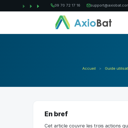
09 70 72 17 16
support@axiobat.co
Accueil
>
Guide utilisa
En bref
Cet article couvre les trois actions 