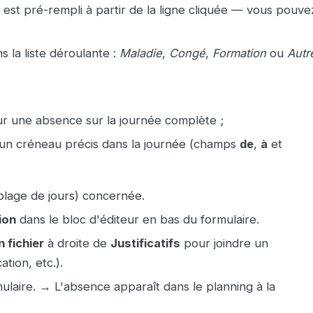
l est pré-rempli à partir de la ligne cliquée — vous pouve
s la liste déroulante :
Maladie
,
Congé
,
Formation
ou
Autr
r une absence sur la journée complète ;
 un créneau précis dans la journée (champs
de
,
à
et
plage de jours) concernée.
ion
dans le bloc d'éditeur en bas du formulaire.
 fichier
à droite de
Justificatifs
pour joindre un
tion, etc.).
laire. → L'absence apparaît dans le planning à la