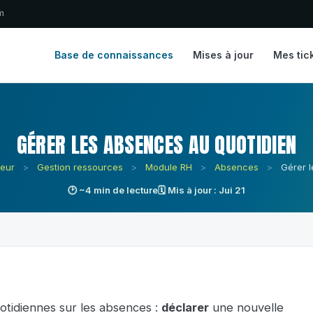
m
Base de connaissances
Mises à jour
Mes tic
GÉRER LES ABSENCES AU QUOTIDIEN
teur
>
Gestion ressources
>
Module RH
>
Absences
>
Gérer 
🕑 ~4 min de lecture
🗓 Mis à jour : Jui 21
quotidiennes sur les absences :
déclarer
une nouvelle