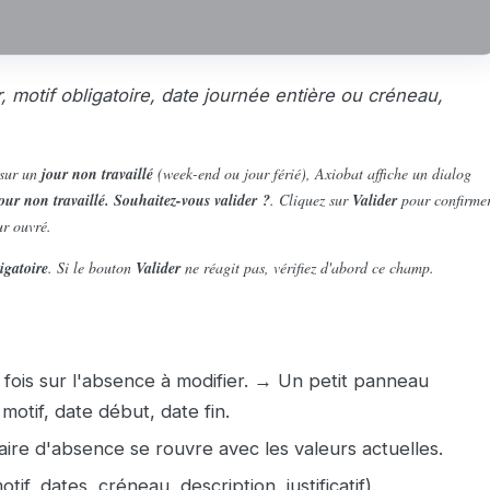
ur, motif obligatoire, date journée entière ou créneau,
 sur un
jour non travaillé
(week-end ou jour férié), Axiobat affiche un dialog
our non travaillé. Souhaitez-vous valider ?
. Cliquez sur
Valider
pour confirme
ur ouvré.
igatoire
. Si le bouton
Valider
ne réagit pas, vérifiez d'abord ce champ.
fois sur l'absence à modifier. → Un petit panneau
motif, date début, date fin.
aire d'absence se rouvre avec les valeurs actuelles.
f, dates, créneau, description, justificatif).