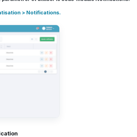
isation > Notifications.
ication