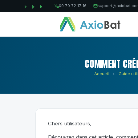
09 70 72 17 16
support@axiobat.co
COMMENT CRÉER
Accueil
>
Guide util
Chers utilisateurs,
Découvrez dans cet article, commen