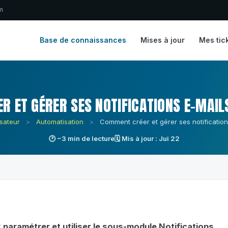
m
Base de connaissances
Mises à jour
Mes tic
 ET GÉRER SES NOTIFICATIONS E-MAIL
isateur
>
Automatisation
>
Comment créer et gérer ses notification
🕑 ~3 min de lecture
🗓 Mis à jour : Jui 22
t
paramétrer et utiliser le sous-module Notifications.