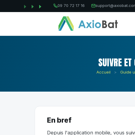
09 70 72 17 16
support@axiobat.co
SUIVRE ET
Accueil
>
Guide ut
En bref
Depuis l'application mobile, vous sui