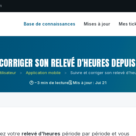
m
Base de connaissances
Mises à jour
Mes tic
 CORRIGER SON RELEVÉ D'HEURES DEPUIS
ilisateur
>
Application mobile
>
Suivre et corriger son relevé d'he
🕑 ~3 min de lecture
🗓 Mis à jour : Jui 21
vez votre
relevé d'heures
période par période et vous